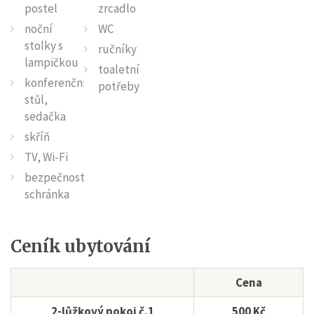
postel
zrcadlo
noční
WC
stolky s
ručníky
lampičkou
toaletní
konferenční
potřeby
stůl,
sedačka
skříň
TV, Wi-Fi
bezpečnostní
schránka
Ceník
ubytování
Cena
2-lůžkový pokoj č.1
500 Kč