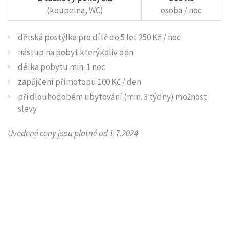
(koupelna, WC)
osoba / noc
dětská postýlka pro dítě do 5 let 250 Kč / noc
nástup na pobyt kterýkoliv den
délka pobytu min. 1 noc
zapůjčení přímotopu 100 Kč / den
při dlouhodobém ubytování (min. 3 týdny) možnost
slevy
Uvedené ceny jsou platné od 1.7.2024